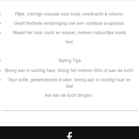
Rijke, crèmige mousse voor body, veerkracht & volume.
Geeft flexibele versteviging met een voelbare souplesse.
Maakt het haar zacht en soepel, meteen natuurlijke look&
feel.
Styling Tips
Breng aan in vochtig haar, droog het meteen föhn of aan de lucht.
Voor softe, gedefinieerde krullen: breng aan in vochtig haar en
laat
het aan de lucht drogen.