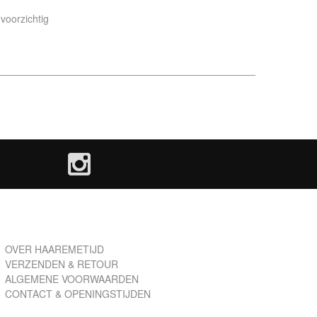
voorzichtig
OVER HAAREMETIJD
VERZENDEN & RETOUR
ALGEMENE VOORWAARDEN
CONTACT & OPENINGSTIJDEN