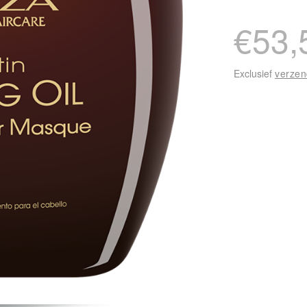
€53,
Exclusief
verze