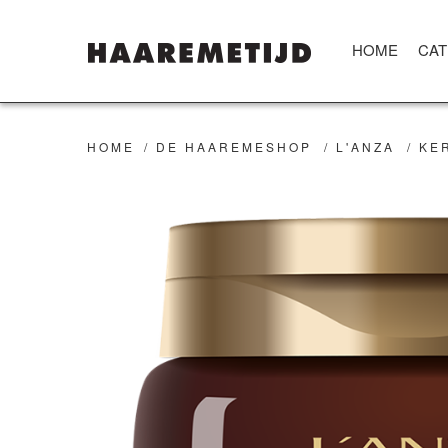
HOME
CAT
HOME
/
DE HAAREMESHOP
/
L'ANZA
/
KE